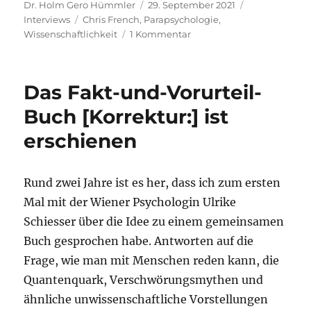
Autor
Veröffentlicht
Kategorien
Dr. Holm Gero Hümmler
29. September 2021
Schlagwörter
am
Interviews
Chris French
,
Parapsychologie
,
zu
Wissenschaftlichkeit
1 Kommentar
Glaubt
Skeptiker-
Ikone
Das Fakt-und-Vorurteil-
Chris
French
Buch [Korrektur:] ist
an
erschienen
Paraphänomene?
Auszüge
aus
unserem
Rund zwei Jahre ist es her, dass ich zum ersten
Interview.
Mal mit der Wiener Psychologin Ulrike
Schiesser über die Idee zu einem gemeinsamen
Buch gesprochen habe. Antworten auf die
Frage, wie man mit Menschen reden kann, die
Quantenquark, Verschwörungsmythen und
ähnliche unwissenschaftliche Vorstellungen