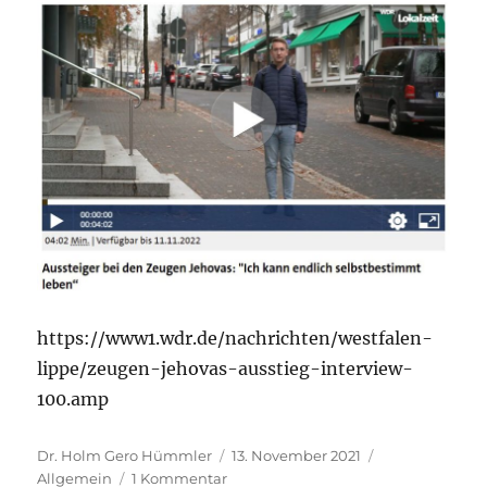
https://www1.wdr.de/nachrichten/westfalen-
lippe/zeugen-jehovas-ausstieg-interview-
100.amp
Autor
Veröffentlicht
Kategorien
Dr. Holm Gero Hümmler
13. November 2021
zu
am
Allgemein
1 Kommentar