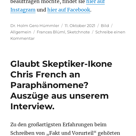
beauftragen möchte, findet sie
hier auf
Instagram
und
hier auf Facebook
.
Autor
Veröffentlicht
Format
Kategorie
Dr. Holm Gero Hümmler
11. Oktober 2021
Bild
Schlagwörter
am
Allgemein
Frances Blüml
,
Sketchnote
Schreibe einen
zu
Kommentar
Fakt
und
Vorurteil
Glaubt Skeptiker-Ikone
als
Sketchnote
Chris French an
Paraphänomene?
Auszüge aus unserem
Interview.
Zu den großartigsten Erfahrungen beim
Schreiben von „Fakt und Vorurteil“ gehörten