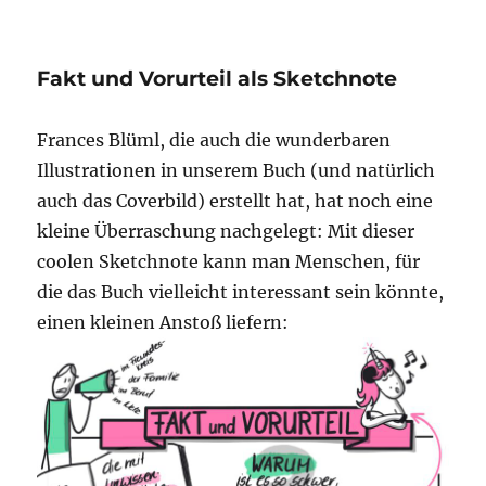
Interessante
Einblicke
in
Fakt und Vorurteil als Sketchnote
die
Erlebnisse
eines
Frances Blüml, die auch die wunderbaren
Aussteigers
Illustrationen in unserem Buch (und natürlich
bei
den
auch das Coverbild) erstellt hat, hat noch eine
Zeugen
kleine Überraschung nachgelegt: Mit dieser
Jehovas
coolen Sketchnote kann man Menschen, für
die das Buch vielleicht interessant sein könnte,
einen kleinen Anstoß liefern: