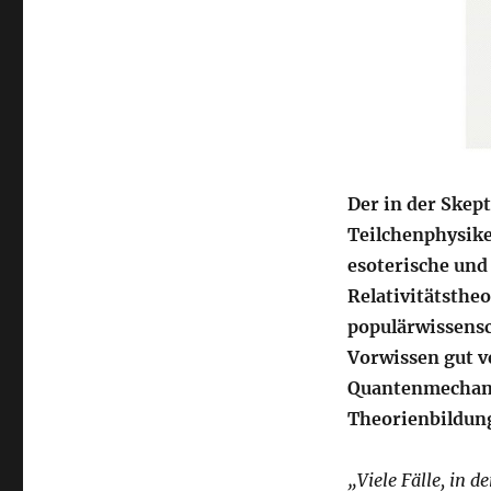
Der in der Skep
Teilchenphysike
esoterische und
Relativitätsthe
populärwissensc
Vorwissen gut v
Quantenmechanik
Theorienbildun
„Viele Fälle, in d