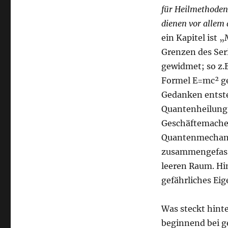
für Heilmethoden,
dienen vor allem 
ein Kapitel ist 
Grenzen des Se
gewidmet; so z.
Formel E=mc² ge
Gedanken entsteh
Quantenheilung 
Geschäftemacher
Quantenmechani
zusammengefasst
leeren Raum. Hi
gefährliches Ei
Was steckt hint
beginnend bei g