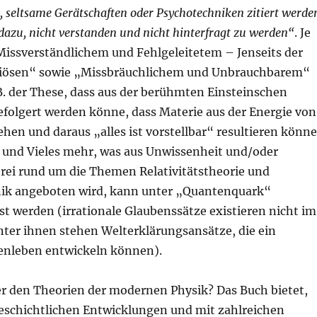
 seltsame Gerätschaften oder Psychotechniken zitiert werde
dazu, nicht verstanden und nicht hinterfragt zu werden“
. Je
„Missverständlichem und Fehlgeleitetem – Jenseits der
riösen“ sowie „Missbräuchlichem und Unbrauchbarem“
B. der These, dass aus der berühmten Einsteinschen
folgert werden könne, dass Materie aus der Energie von
en und daraus „alles ist vorstellbar“ resultieren könne
und Vieles mehr, was aus Unwissenheit und/oder
ei rund um die Themen Relativitätstheorie und
k angeboten wird, kann unter „Quantenquark“
 werden (irrationale Glaubenssätze existieren nicht im
nter ihnen stehen Welterklärungsansätze, die ein
genleben entwickeln können).
er den Theorien der modernen Physik? Das Buch bietet,
eschichtlichen Entwicklungen und mit zahlreichen