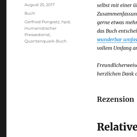
Veröffentlicht
August 25, 2017
selbst mit einer
am
Kategorien
Buch
Zusammenfassung h
Schlagwörter
Gerfried Pongratz
,
hpd
,
gerne etwas mehr 
Humanistischer
das Buch entschei
Pressedienst
,
wunderbar umfas
Quantenquark-Buch
vollem Umfang ansc
Freundlicherweis
herzlichen Dank d
Rezension
Relativ