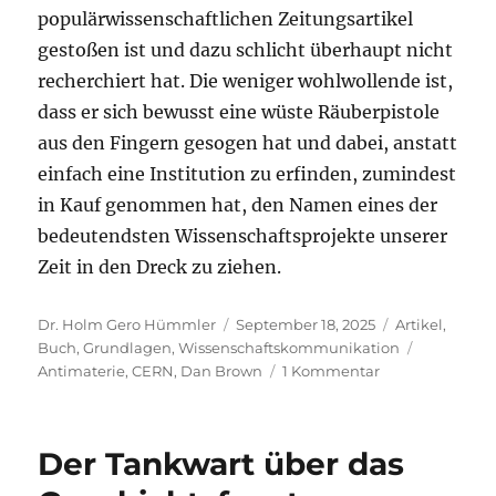
populärwissenschaftlichen Zeitungsartikel
gestoßen ist und dazu schlicht überhaupt nicht
recherchiert hat. Die weniger wohlwollende ist,
dass er sich bewusst eine wüste Räuberpistole
aus den Fingern gesogen hat und dabei, anstatt
einfach eine Institution zu erfinden, zumindest
in Kauf genommen hat, den Namen eines der
bedeutendsten Wissenschaftsprojekte unserer
Zeit in den Dreck zu ziehen.
Autor
Veröffentlicht
Kategorien
Dr. Holm Gero Hümmler
September 18, 2025
Artikel
,
am
Schlagwör
Buch
,
Grundlagen
,
Wissenschaftskommunikation
zu
Antimaterie
,
CERN
,
Dan Brown
1 Kommentar
Was
habe
ich
Der Tankwart über das
gegen
Dan