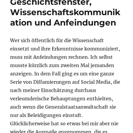
Geschichtsfenster,
Brown,
Wissenschaftskommunik
wie
sieht
ation und Anfeindungen
es
am
CERN
Wer sich öffentlich für die Wissenschaft
aus,
und
einsetzt und ihre Erkenntnisse kommuniziert,
was
muss mit Anfeindungen rechnen. Ich selbst
ist
musste kürzlich zum zweiten Mal jemanden
Antimaterie?
anzeigen. In dem Fall ging es um eine ganze
Serie von Diffamierungen auf Social Media, die
nach meiner Einschätzung durchaus
verleumderische Behauptungen enthielten,
auch wenn die Generalstaatsanwaltschaft sie
nur als Beleidigungen einstuft.
Glücklicherweise hat so etwas bei mir aber nie
wieder die Ausmaße angenommen, die es