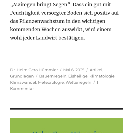
„Mairegen bringt Segen“. Dass ein gut mit
Feuchtigkeit versorgter Boden sich positiv auf
das Pflanzenwachstum in den wichtigen
kommenden Wochen auswirkt, wird einem
wohl jeder Landwirt bestätigen.
Autor
Veröffentlicht
Kategorien
Dr. Holm Gero Hümmler
Mai 6, 2025
Artikel
,
Schlagwörter
am
Grundlagen
Bauernregeln
,
Eisheilige
,
Klimatologie
,
Klimawandel
,
Meteorologie
,
Wetterregeln
1
zu
Kommentar
Erspart
mir
die
Eisheiligen!