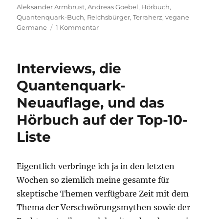
am
Aleksander Armbrust
,
Andreas Goebel
,
Hörbuch
,
Quantenquark-Buch
,
Reichsbürger
,
Terraherz
,
vegane
zu
Germane
1 Kommentar
Zwei
Germanen
und
Interviews, die
ein
Recherchefehler
Quantenquark-
Neuauflage, und das
Hörbuch auf der Top-10-
Liste
Eigentlich verbringe ich ja in den letzten
Wochen so ziemlich meine gesamte für
skeptische Themen verfügbare Zeit mit dem
Thema der Verschwörungsmythen sowie der