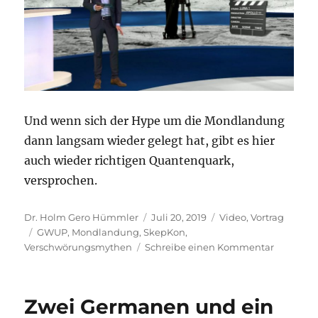
Und wenn sich der Hype um die Mondlandung
dann langsam wieder gelegt hat, gibt es hier
auch wieder richtigen Quantenquark,
versprochen.
Autor
Veröffentlicht
Kategorien
Dr. Holm Gero Hümmler
Juli 20, 2019
Video
,
Vortrag
Schlagwörter
am
GWUP
,
Mondlandung
,
SkepKon
,
zu
Verschwörungsmythen
Schreibe einen Kommentar
Aufkläre
über
Verschw
Zwei Germanen und ein
im