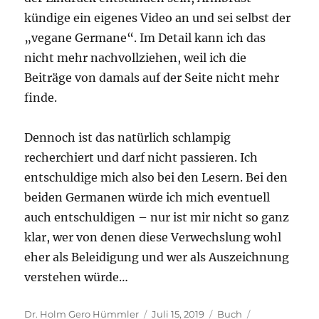
kündige ein eigenes Video an und sei selbst der
„vegane Germane“. Im Detail kann ich das
nicht mehr nachvollziehen, weil ich die
Beiträge von damals auf der Seite nicht mehr
finde.
Dennoch ist das natürlich schlampig
recherchiert und darf nicht passieren. Ich
entschuldige mich also bei den Lesern. Bei den
beiden Germanen würde ich mich eventuell
auch entschuldigen – nur ist mir nicht so ganz
klar, wer von denen diese Verwechslung wohl
eher als Beleidigung und wer als Auszeichnung
verstehen würde…
Autor
Veröffentlicht
Kategorien
Schlagwörter
Dr. Holm Gero Hümmler
Juli 15, 2019
Buch