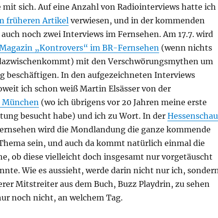
mit sich. Auf eine Anzahl von Radiointerviews hatte ich
m früheren Artikel
verwiesen, und in der kommenden
ch noch zwei Interviews im Fernsehen. Am 17.7. wird
-Magazin „Kontrovers“ im BR-Fernsehen
(wenn nichts
 dazwischenkommt) mit den Verschwörungsmythen um
 beschäftigen. In den aufgezeichneten Interviews
eit ich schon weiß Martin Elsässer von der
e München
(wo ich übrigens vor 20 Jahren meine erste
tung besucht habe) und ich zu Wort. In der
Hessenschau
ernsehen wird die Mondlandung die ganze kommende
Thema sein, und auch da kommt natürlich einmal die
he, ob diese vielleicht doch insgesamt nur vorgetäuscht
nte. Wie es aussieht, werde darin nicht nur ich, sonder
rer Mitstreiter aus dem Buch, Buzz Playdrin, zu sehen
nur noch nicht, an welchem Tag.