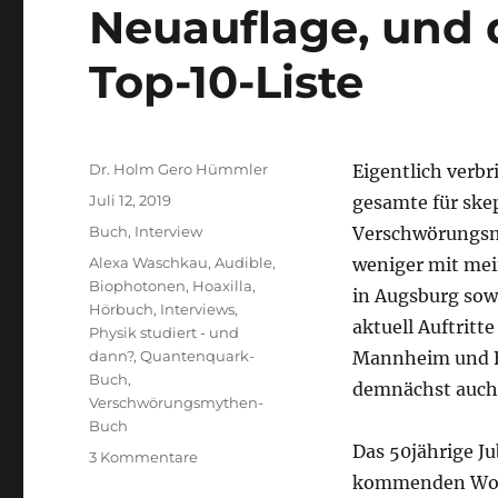
Neuauflage, und 
Top-10-Liste
Autor
Dr. Holm Gero Hümmler
Eigentlich verbr
Veröffentlicht
Juli 12, 2019
gesamte für ske
am
Kategorien
Buch
,
Interview
Verschwörungsm
Schlagwörter
Alexa Waschkau
,
Audible
,
weniger mit mei
Biophotonen
,
Hoaxilla
,
in Augsburg sow
Hörbuch
,
Interviews
,
aktuell Auftritt
Physik studiert - und
dann?
,
Quantenquark-
Mannheim und B
Buch
,
demnächst auch
Verschwörungsmythen-
Buch
Das 50jährige J
zu
3 Kommentare
Interviews,
kommenden Woch