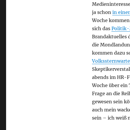
die
Medieninteresse 
Quantenquark-
ja schon
in eine
Neuauflage,
und
Woche kommen au
das
sich das
Politik
Hörbuch
Brandaktuelles
auf
der
die Mondlandung
Top-
kommen dazu sow
10-
Volkssternwart
Liste
Skeptikerverstal
abends im HR-F
Woche über ein 
Frage an die Rei
gewesen sein kön
auch mein wacke
sein – ich weiß 