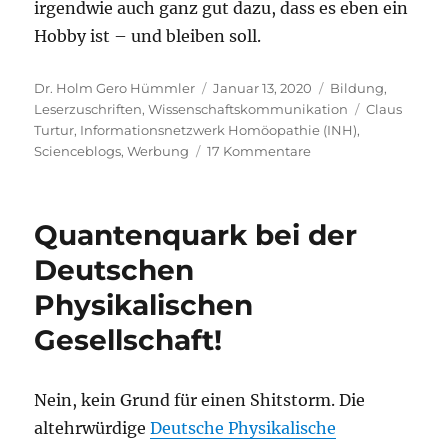
irgendwie auch ganz gut dazu, dass es eben ein
Hobby ist – und bleiben soll.
Autor
Veröffentlicht
Kategorien
Dr. Holm Gero Hümmler
Januar 13, 2020
Bildung
,
am
Schlagwörte
Leserzuschriften
,
Wissenschaftskommunikation
Claus
Turtur
,
Informationsnetzwerk Homöopathie (INH)
,
zu
Scienceblogs
,
Werbung
17 Kommentare
Wer
mich
hierfür
Quantenquark bei der
bezahlt
und
Deutschen
warum
Physikalischen
Quantenquark
werbefrei
Gesellschaft!
ist
Nein, kein Grund für einen Shitstorm. Die
altehrwürdige
Deutsche Physikalische