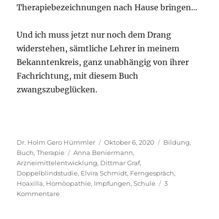
Therapiebezeichnungen nach Hause bringen…
Und ich muss jetzt nur noch dem Drang
widerstehen, sämtliche Lehrer in meinem
Bekanntenkreis, ganz unabhängig von ihrer
Fachrichtung, mit diesem Buch
zwangszubeglücken.
Autor
Veröffentlicht
Kategorien
Dr. Holm Gero Hümmler
Oktober 6, 2020
Bildung
,
Schlagwörter
am
Buch
,
Therapie
Anna Beniermann
,
Arzneimittelentwicklung
,
Dittmar Graf
,
Doppelblindstudie
,
Elvira Schmidt
,
Ferngespräch
,
Hoaxilla
,
Homöopathie
,
Impfungen
,
Schule
3
zu
Kommentare
Mal
was