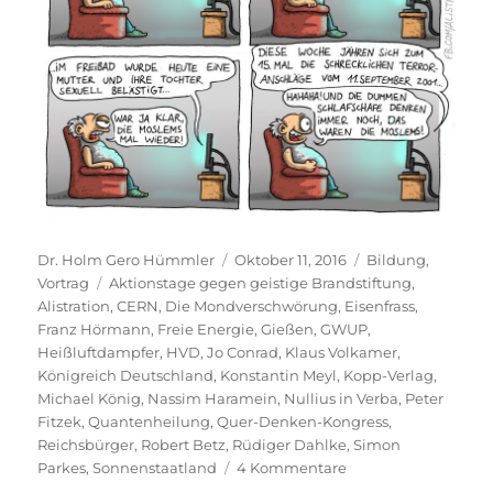
Autor
Veröffentlicht
Kategorien
Dr. Holm Gero Hümmler
Oktober 11, 2016
Bildung
,
Schlagwörter
am
Vortrag
Aktionstage gegen geistige Brandstiftung
,
Alistration
,
CERN
,
Die Mondverschwörung
,
Eisenfrass
,
Franz Hörmann
,
Freie Energie
,
Gießen
,
GWUP
,
Heißluftdampfer
,
HVD
,
Jo Conrad
,
Klaus Volkamer
,
Königreich Deutschland
,
Konstantin Meyl
,
Kopp-Verlag
,
Michael König
,
Nassim Haramein
,
Nullius in Verba
,
Peter
Fitzek
,
Quantenheilung
,
Quer-Denken-Kongress
,
Reichsbürger
,
Robert Betz
,
Rüdiger Dahlke
,
Simon
zu
Parkes
,
Sonnenstaatland
4 Kommentare
Kein