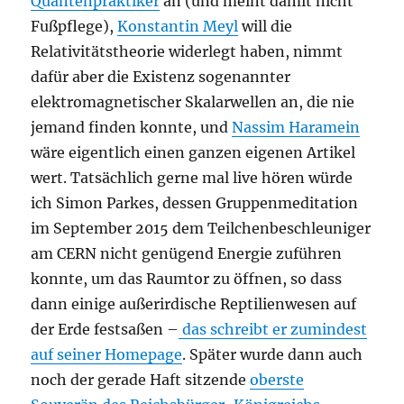
Quantenpraktiker
an (und meint damit nicht
Fußpflege),
Konstantin Meyl
will die
Relativitätstheorie widerlegt haben, nimmt
dafür aber die Existenz sogenannter
elektromagnetischer Skalarwellen an, die nie
jemand finden konnte, und
Nassim Haramein
wäre eigentlich einen ganzen eigenen Artikel
wert. Tatsächlich gerne mal live hören würde
ich Simon Parkes, dessen Gruppenmeditation
im September 2015 dem Teilchenbeschleuniger
am CERN nicht genügend Energie zuführen
konnte, um das Raumtor zu öffnen, so dass
dann einige außerirdische Reptilienwesen auf
der Erde festsaßen –
das schreibt er zumindest
auf seiner Homepage
. Später wurde dann auch
noch der gerade Haft sitzende
oberste