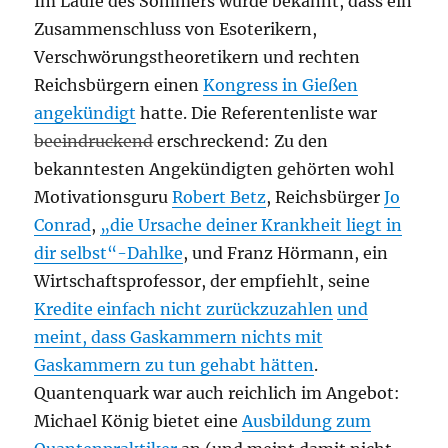
Im Laufe des Sommers wurde bekannt, dass ein
Zusammenschluss von Esoterikern,
Verschwörungstheoretikern und rechten
Reichsbürgern einen
Kongress in Gießen
angekündigt
hatte. Die Referentenliste war
beeindruckend
erschreckend: Zu den
bekanntesten Angekündigten gehörten wohl
Motivationsguru
Robert Betz
, Reichsbürger
Jo
Conrad
,
„die Ursache deiner Krankheit liegt in
dir selbst“-Dahlke
, und Franz Hörmann, ein
Wirtschaftsprofessor, der empfiehlt, seine
Kredite einfach nicht zurückzuzahlen
und
meint, dass Gaskammern nichts mit
Gaskammern zu tun gehabt hätten
.
Quantenquark war auch reichlich im Angebot:
Michael König bietet eine
Ausbildung zum