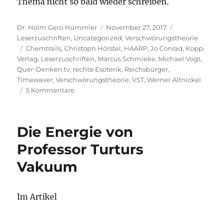
Thema nicht so bald wieder schreiben.
Autor
Veröffentlicht
Kategorien
Dr. Holm Gero Hümmler
November 27, 2017
am
Leserzuschriften
,
Uncategorized
,
Verschwörungstheorie
Schlagwörter
Chemtrails
,
Christoph Hörstel
,
HAARP
,
Jo Conrad
,
Kopp-
Verlag
,
Leserzuschriften
,
Marcus Schmieke
,
Michael Vogt
,
Quer-Denken.tv
,
rechte Esoterik
,
Reichsbürger
,
Timewaver
,
Verschwörungstheorie
,
VST
,
Werner Altnickel
zu
5 Kommentare
Ist
Quantenquark
rechts?
Die Energie von
Professor Turturs
Vakuum
Im Artikel