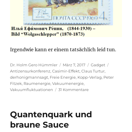
Irgendwie kann er einem tatsächlich leid tun.
Autor
Veröffentlicht
Kategorien
Schlagwört
Dr. Holm Gero Hümmler
März 7, 2017
Gadget
am
Antizensurkonferenz
,
Casimir-Effekt
,
Claus Turtur
,
derhonigmannsagt
,
Freie Energie
,
Kopp-Verlag
,
Peter
Fitzek
,
Raumenergie
,
Vakuumenergie
,
zu
Vakuumfluktuationen
31 Kommentare
Die
Energie
von
Quantenquark und
Professor
Turturs
braune Sauce
Vakuum