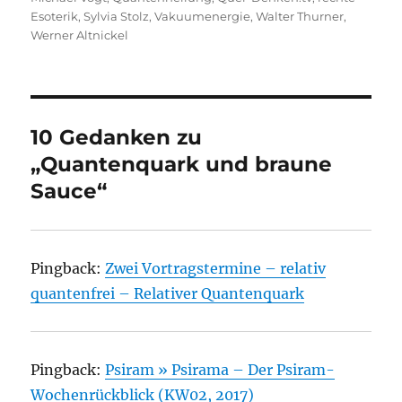
Esoterik
,
Sylvia Stolz
,
Vakuumenergie
,
Walter Thurner
,
Werner Altnickel
10 Gedanken zu
„Quantenquark und braune
Sauce“
Pingback:
Zwei Vortragstermine – relativ
quantenfrei – Relativer Quantenquark
Pingback:
Psiram » Psirama – Der Psiram-
Wochenrückblick (KW02, 2017)