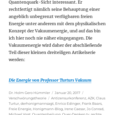
Quantenquark-Sicht interessant. Er
rechtfertigt nämlich seine Behauptung einer
angeblich unbegrenzt verfügbaren freien
Energie unter anderem mit dem physikalischen
Konzept der Vakuumenergie, und auf das bin
ich hier noch nie näher eingegangen. Die
Vakuumenergie wird daher der abschließende
Teil dieser kleinen dreiteiligen Artikelserie
werden:
Die Energie von Professor Turturs Vakuum
Autor
Veröffentlicht
Kategorien
Dr. Holm Gero Hümmler
Januar 20, 2017
Schlagwörter
am
Verschwörungstheorie
Antizensurkonferenz
,
AZK
,
Claus
Turtur
,
derhonigmannsagt
,
Enrico Edinger
,
Frank Baars
,
Freie Energie
,
Honigmann-Blog
,
Irene Caesar
,
Jo Conrad
,
Michael Vogt
,
Quantenheilung
,
Quer-Denken.tv
,
rechte