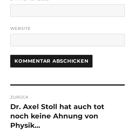
WEBSITE
Beitragsnavigation
ZURÜCK
Dr. Axel Stoll hat auch tot
Vorheriger
Beitrag:
noch keine Ahnung von
Physik…