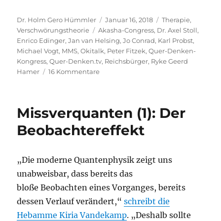
Autor
Veröffentlicht
Kategorien
Dr. Holm Gero Hümmler
Januar 16, 2018
Therapie
,
Schlagwörter
am
Verschwörungstheorie
Akasha-Congress
,
Dr. Axel Stoll
,
Enrico Edinger
,
Jan van Helsing
,
Jo Conrad
,
Karl Probst
,
Michael Vogt
,
MMS
,
Okitalk
,
Peter Fitzek
,
Quer-Denken-
Kongress
,
Quer-Denken.tv
,
Reichsbürger
,
Ryke Geerd
zu
Hamer
16 Kommentare
Mal
wieder
ein
Missverquanten (1): Der
Schwurblerkongress
in
Beobachtereffekt
einer
öffentlichen
Einrichtung
„Die moderne Quantenphysik zeigt uns
unabweisbar, dass bereits das
bloße Beobachten eines Vorganges, bereits
dessen Verlauf verändert,“
schreibt die
Hebamme Kiria Vandekamp
. „Deshalb sollte