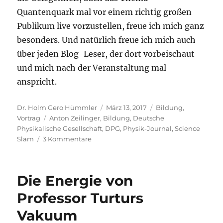
Quantenquark mal vor einem richtig großen
Publikum live vorzustellen, freue ich mich ganz
besonders. Und natürlich freue ich mich auch
über jeden Blog-Leser, der dort vorbeischaut
und mich nach der Veranstaltung mal
anspricht.
Autor
Veröffentlicht
Kategorien
Dr. Holm Gero Hümmler
März 13, 2017
Bildung
,
Schlagwörter
am
Vortrag
Anton Zeilinger
,
Bildung
,
Deutsche
Physikalische Gesellschaft
,
DPG
,
Physik-Journal
,
Science
zu
Slam
3 Kommentare
Quantenquark
bei
der
Die Energie von
Deutschen
Physikalischen
Professor Turturs
Gesellschaft!
Vakuum