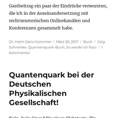
Gastbeitrag ein paar der Eindrücke verwursten,
die ich in der Auseinandersetzung mit
rechtsesoterischen Onlinekanälen und
Konferenzen gesammelt habe.
Autor
Veröffentlicht
Kategorien
Schlagwört
Dr. Holm Gero Hümmler
März 29, 2017
Buch
Jörg
am
Schneider
,
Quantenquark-Buch
,
So werde ich Nazi
1
zu
Kommentar
Quantenquark
als
Buch!
Quantenquark bei der
Deutschen
Physikalischen
Gesellschaft!