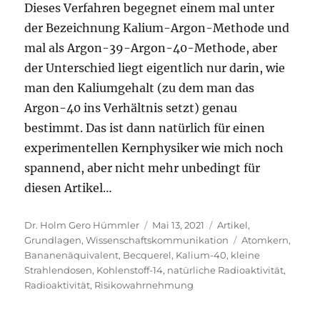
Dieses Verfahren begegnet einem mal unter
der Bezeichnung Kalium-Argon-Methode und
mal als Argon-39-Argon-40-Methode, aber
der Unterschied liegt eigentlich nur darin, wie
man den Kaliumgehalt (zu dem man das
Argon-40 ins Verhältnis setzt) genau
bestimmt. Das ist dann natürlich für einen
experimentellen Kernphysiker wie mich noch
spannend, aber nicht mehr unbedingt für
diesen Artikel…
Autor
Veröffentlicht
Kategorien
Dr. Holm Gero Hümmler
Mai 13, 2021
Artikel
,
am
Schlagwörter
Grundlagen
,
Wissenschaftskommunikation
Atomkern
,
Bananenäquivalent
,
Becquerel
,
Kalium-40
,
kleine
Strahlendosen
,
Kohlenstoff-14
,
natürliche Radioaktivität
,
Radioaktivität
,
Risikowahrnehmung