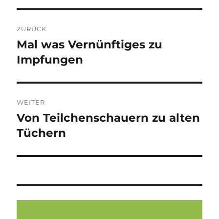
Beitragsnavigation
ZURÜCK
Mal was Vernünftiges zu
Vorheriger
Beitrag:
Impfungen
WEITER
Von Teilchenschauern zu alten
Nächster
Beitrag:
Tüchern