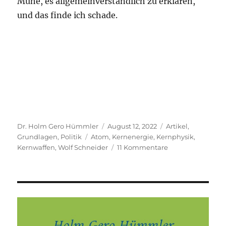
Mühe, es allgemeinverständlich zu erklären,
und das finde ich schade.
Autor
Veröffentlicht
Kategorien
Dr. Holm Gero Hümmler
August 12, 2022
Artikel
,
Schlagwörter
am
Grundlagen
,
Politik
Atom
,
Kernenergie
,
Kernphysik
,
zu
Kernwaffen
,
Wolf Schneider
11 Kommentare
Warum
ich
niemals
von
„Atomenergie“
spreche
und