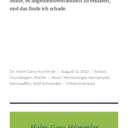
Mühe, es allgemeinverständlich zu erklären,
und das finde ich schade.
Autor
Veröffentlicht
Kategorien
Dr. Holm Gero Hümmler
August 12, 2022
Artikel
,
Schlagwörter
am
Grundlagen
,
Politik
Atom
,
Kernenergie
,
Kernphysik
,
zu
Kernwaffen
,
Wolf Schneider
11 Kommentare
Warum
ich
niemals
von
„Atomenergie“
spreche
und