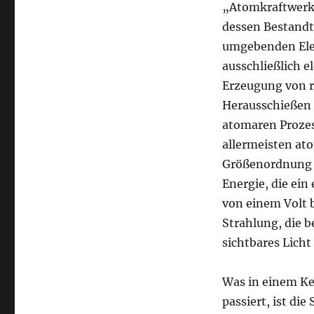
„Atomkraftwerk“
dessen Bestandt
umgebenden Elek
ausschließlich e
Erzeugung von r
Herausschießen 
atomaren Prozess
allermeisten ato
Größenordnung we
Energie, die ei
von einem Volt b
Strahlung, die 
sichtbares Licht
Was in einem Ke
passiert, ist d