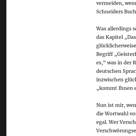
vermeiden, wenn 
Schneiders Buch
Was allerdings 
das Kapitel „Das
glücklicherweise
Begriff „Geister
es,“ was in der R
deutschen Sprac
inzwischen glüc
„kommt Ihnen ei
Nun ist mir, we
die Wortwahl vo
egal. Wer Vers
Verschwörungse