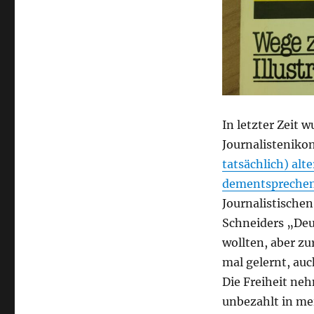
und
Kernphysik
wenig
mit
Kerntechnik
zu
tun
hat
In letzter Zeit 
Journalistenikon
tatsächlich) al
dementsprechen
Journalistische
Schneiders „Deut
wollten, aber zur
mal gelernt, auc
Die Freiheit neh
unbezahlt in mei