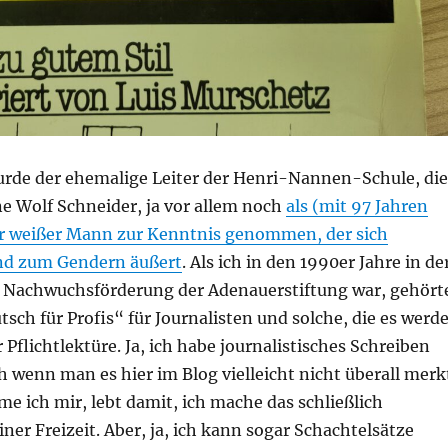
wurde der ehemalige Leiter der Henri-Nannen-Schule, die
e Wolf Schneider, ja vor allem noch
als (mit 97 Jahren
ter weißer Mann zur Kenntnis genommen, der sich
d zum Gendern äußert
. Als ich in den 1990er Jahre in de
n Nachwuchsförderung der Adenauerstiftung war, gehört
sch für Profis“ für Journalisten und solche, die es werd
 Pflichtlektüre. Ja, ich habe journalistisches Schreiben
h wenn man es hier im Blog vielleicht nicht überall merk
me ich mir, lebt damit, ich mache das schließlich
ner Freizeit. Aber, ja, ich kann sogar Schachtelsätze