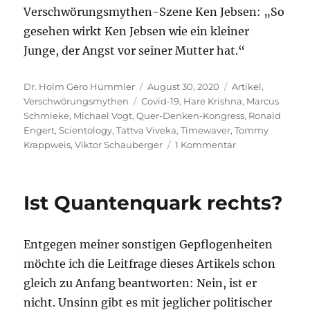
Verschwörungsmythen-Szene Ken Jebsen: „So
gesehen wirkt Ken Jebsen wie ein kleiner
Junge, der Angst vor seiner Mutter hat.“
Autor
Veröffentlicht
Kategorien
Dr. Holm Gero Hümmler
August 30, 2020
Artikel
,
Schlagwörter
am
Verschwörungsmythen
Covid-19
,
Hare Krishna
,
Marcus
Schmieke
,
Michael Vogt
,
Quer-Denken-Kongress
,
Ronald
Engert
,
Scientology
,
Tattva Viveka
,
Timewaver
,
Tommy
zu
Krappweis
,
Viktor Schauberger
1 Kommentar
Eine
Abgrenzung
zu
Ist Quantenquark rechts?
den
Covid-
Leugnern
Entgegen meiner sonstigen Gepflogenheiten
–
tief
möchte ich die Leitfrage dieses Artikels schon
aus
gleich zu Anfang beantworten: Nein, ist er
der
nicht. Unsinn gibt es mit jeglicher politischer
Esoterikszene