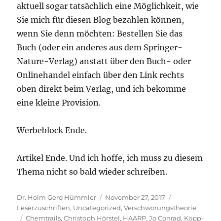
aktuell sogar tatsächlich eine Möglichkeit, wie
Sie mich für diesen Blog bezahlen können,
wenn Sie denn möchten: Bestellen Sie das
Buch (oder ein anderes aus dem Springer-
Nature-Verlag) anstatt über den Buch- oder
Onlinehandel einfach über den Link rechts
oben direkt beim Verlag, und ich bekomme
eine kleine Provision.
Werbeblock Ende.
Artikel Ende. Und ich hoffe, ich muss zu diesem
Thema nicht so bald wieder schreiben.
Autor
Veröffentlicht
Kategorien
Dr. Holm Gero Hümmler
November 27, 2017
am
Leserzuschriften
,
Uncategorized
,
Verschwörungstheorie
Schlagwörter
Chemtrails
,
Christoph Hörstel
,
HAARP
,
Jo Conrad
,
Kopp-