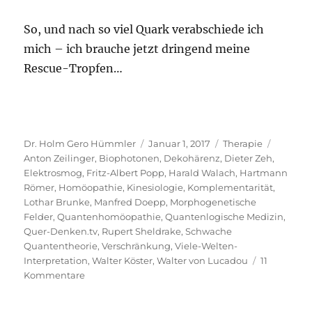
So, und nach so viel Quark verabschiede ich
mich – ich brauche jetzt dringend meine
Rescue-Tropfen…
Autor
Veröffentlicht
Kategorien
Schlagw
Dr. Holm Gero Hümmler
Januar 1, 2017
Therapie
am
Anton Zeilinger
,
Biophotonen
,
Dekohärenz
,
Dieter Zeh
,
Elektrosmog
,
Fritz-Albert Popp
,
Harald Walach
,
Hartmann
Römer
,
Homöopathie
,
Kinesiologie
,
Komplementarität
,
Lothar Brunke
,
Manfred Doepp
,
Morphogenetische
Felder
,
Quantenhomöopathie
,
Quantenlogische Medizin
,
Quer-Denken.tv
,
Rupert Sheldrake
,
Schwache
Quantentheorie
,
Verschränkung
,
Viele-Welten-
Interpretation
,
Walter Köster
,
Walter von Lucadou
11
zu
Kommentare
Wie
man