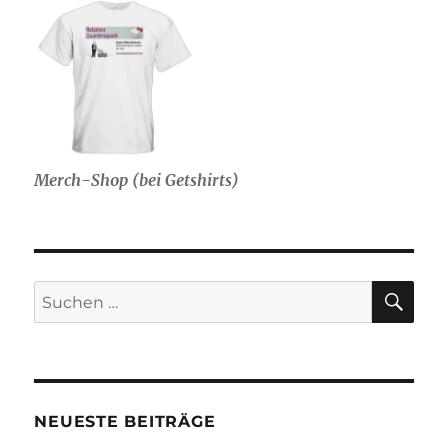
Merch-Shop (bei Getshirts)
SU
Suche
nach:
NEUESTE BEITRÄGE