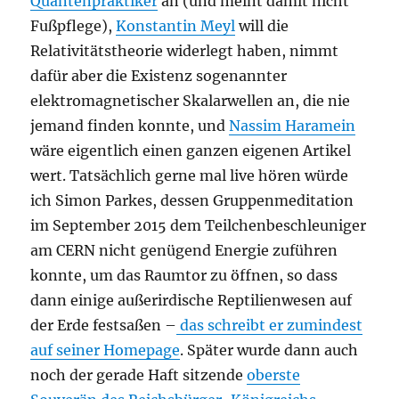
Quantenpraktiker
an (und meint damit nicht
Fußpflege),
Konstantin Meyl
will die
Relativitätstheorie widerlegt haben, nimmt
dafür aber die Existenz sogenannter
elektromagnetischer Skalarwellen an, die nie
jemand finden konnte, und
Nassim Haramein
wäre eigentlich einen ganzen eigenen Artikel
wert. Tatsächlich gerne mal live hören würde
ich Simon Parkes, dessen Gruppenmeditation
im September 2015 dem Teilchenbeschleuniger
am CERN nicht genügend Energie zuführen
konnte, um das Raumtor zu öffnen, so dass
dann einige außerirdische Reptilienwesen auf
der Erde festsaßen –
das schreibt er zumindest
auf seiner Homepage
. Später wurde dann auch
noch der gerade Haft sitzende
oberste