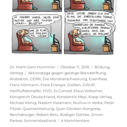
Autor
Veröffentlicht
Kategorien
Dr. Holm Gero Hümmler
Oktober 11, 2016
Bildung
,
Schlagwörter
am
Vortrag
Aktionstage gegen geistige Brandstiftung
,
Alistration
,
CERN
,
Die Mondverschwörung
,
Eisenfrass
,
Franz Hörmann
,
Freie Energie
,
Gießen
,
GWUP
,
Heißluftdampfer
,
HVD
,
Jo Conrad
,
Klaus Volkamer
,
Königreich Deutschland
,
Konstantin Meyl
,
Kopp-Verlag
,
Michael König
,
Nassim Haramein
,
Nullius in Verba
,
Peter
Fitzek
,
Quantenheilung
,
Quer-Denken-Kongress
,
Reichsbürger
,
Robert Betz
,
Rüdiger Dahlke
,
Simon
zu
Parkes
,
Sonnenstaatland
4 Kommentare
Kein