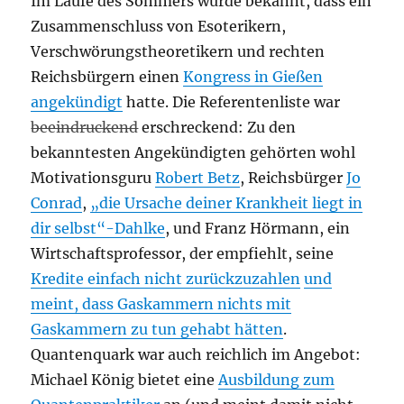
Im Laufe des Sommers wurde bekannt, dass ein
Zusammenschluss von Esoterikern,
Verschwörungstheoretikern und rechten
Reichsbürgern einen
Kongress in Gießen
angekündigt
hatte. Die Referentenliste war
beeindruckend
erschreckend: Zu den
bekanntesten Angekündigten gehörten wohl
Motivationsguru
Robert Betz
, Reichsbürger
Jo
Conrad
,
„die Ursache deiner Krankheit liegt in
dir selbst“-Dahlke
, und Franz Hörmann, ein
Wirtschaftsprofessor, der empfiehlt, seine
Kredite einfach nicht zurückzuzahlen
und
meint, dass Gaskammern nichts mit
Gaskammern zu tun gehabt hätten
.
Quantenquark war auch reichlich im Angebot:
Michael König bietet eine
Ausbildung zum