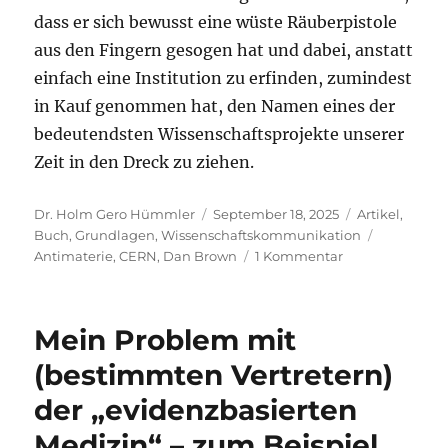
dass er sich bewusst eine wüste Räuberpistole
aus den Fingern gesogen hat und dabei, anstatt
einfach eine Institution zu erfinden, zumindest
in Kauf genommen hat, den Namen eines der
bedeutendsten Wissenschaftsprojekte unserer
Zeit in den Dreck zu ziehen.
Autor
Veröffentlicht
Kategorien
Dr. Holm Gero Hümmler
September 18, 2025
Artikel
,
am
Schlagwör
Buch
,
Grundlagen
,
Wissenschaftskommunikation
zu
Antimaterie
,
CERN
,
Dan Brown
1 Kommentar
Was
habe
ich
Mein Problem mit
gegen
Dan
(bestimmten Vertretern)
Brown,
der „evidenzbasierten
wie
sieht
Medizin“ – zum Beispiel
es