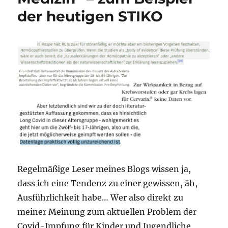
am
der heutigen STIKO
CERN
aus,
und
was
ist
Antimaterie?
Regelmäßige Leser meines Blogs wissen ja,
dass ich eine Tendenz zu einer gewissen, äh,
Ausführlichkeit habe… Wer also direkt zu
meiner Meinung zum aktuellen Problem der
Covid-Impfung für Kinder und Jugendliche