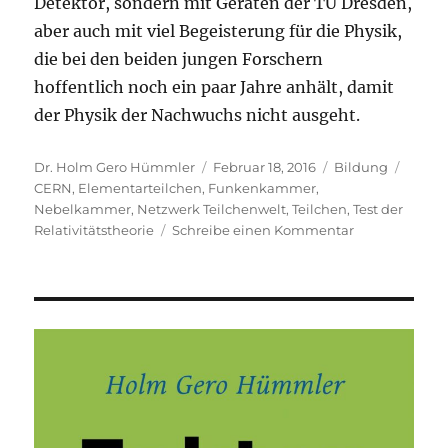
Detektor, sondern mit Geräten der TU Dresden,
aber auch mit viel Begeisterung für die Physik,
die bei den beiden jungen Forschern
hoffentlich noch ein paar Jahre anhält, damit
der Physik der Nachwuchs nicht ausgeht.
Autor
Veröffentlicht
Kategorien
Schla
Dr. Holm Gero Hümmler
Februar 18, 2016
Bildung
am
CERN
,
Elementarteilchen
,
Funkenkammer
,
Nebelkammer
,
Netzwerk Teilchenwelt
,
Teilchen
,
Test der
zu
Relativitätstheorie
Schreibe einen Kommentar
Kein
Quark:
Schüler
weisen
Elementartei
nach
und
testen
die
Relativitätsth