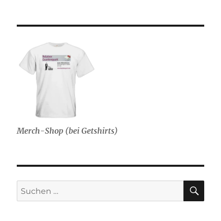
Merch-Shop (bei Getshirts)
SU
Suche
nach: