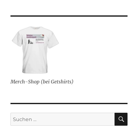
Merch-Shop (bei Getshirts)
SU
Suche
nach: