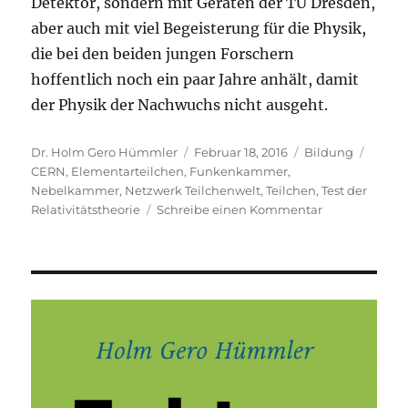
Detektor, sondern mit Geräten der TU Dresden,
aber auch mit viel Begeisterung für die Physik,
die bei den beiden jungen Forschern
hoffentlich noch ein paar Jahre anhält, damit
der Physik der Nachwuchs nicht ausgeht.
Autor
Veröffentlicht
Kategorien
Schla
Dr. Holm Gero Hümmler
Februar 18, 2016
Bildung
am
CERN
,
Elementarteilchen
,
Funkenkammer
,
Nebelkammer
,
Netzwerk Teilchenwelt
,
Teilchen
,
Test der
zu
Relativitätstheorie
Schreibe einen Kommentar
Kein
Quark:
Schüler
weisen
Elementartei
nach
und
testen
die
Relativitätsth