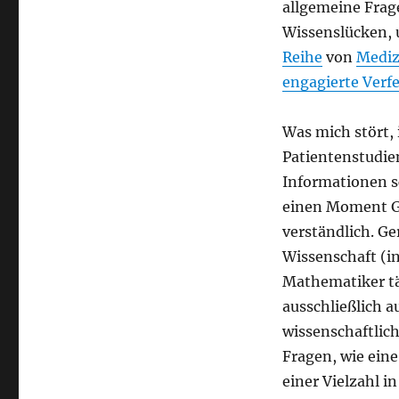
allgemeine Frag
Wissenslücken, 
Reihe
von
Mediz
engagierte Verf
Was mich stört, 
Patientenstudie
Informationen s
einen Moment Ged
verständlich. Ge
Wissenschaft (i
Mathematiker tät
ausschließlich a
wissenschaftlic
Fragen, wie eine
einer Vielzahl i