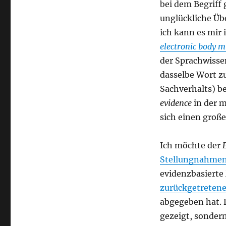
bei dem Begriff 
STIKO
unglückliche Üb
ich kann es mir 
electronic body m
der Sprachwisse
dasselbe Wort zu
Sachverhalts) b
evidence
in der 
sich einen große
Ich möchte der
Stellungnahme
evidenzbasierte
zurückgetreten
abgegeben hat. 
gezeigt, sondern