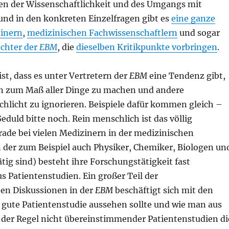
en der Wissenschaftlichkeit und des Umgangs mit
und in den konkreten Einzelfragen gibt es
eine ganze
inern
,
medizinischen Fachwissenschaftlern
und sogar
echter der
EBM
, die
dieselben Kritikpunkte vorbringen
.
ist, dass es unter Vertretern der
EBM
eine Tendenz gibt,
n zum Maß aller Dinge zu machen und andere
chlicht zu ignorieren. Beispiele dafür kommen gleich –
uld bitte noch. Rein menschlich ist das völlig
rade bei vielen Medizinern in der medizinischen
n der zum Beispiel auch Physiker, Chemiker, Biologen un
ig sind) besteht ihre Forschungstätigkeit fast
us Patientenstudien. Ein großer Teil der
hen Diskussionen in der
EBM
beschäftigt sich mit den
 gute Patientenstudie aussehen sollte und wie man aus
n der Regel nicht übereinstimmender Patientenstudien di