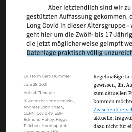
Autor
Dr. Holm Gero Hümmler
Regelmäßige Lese
Veröffentlicht
Juni 28, 2021
gewissen, äh, A
am
Kategorien
Artikel
,
Therapie
zum aktuellen P
Schlagwörter
"Evidenzbasierte Medizin"
,
kommen möchte
Andreas Sönnichsen
,
Zwischenübersch
CERN
,
Covid-19
,
EBM
,
aktuelle, fragw
Edmond Halley
,
Higgs-
Teilchen
,
Homöopathie
,
dazu nicht für e
Homöopedia
,
HPV
,