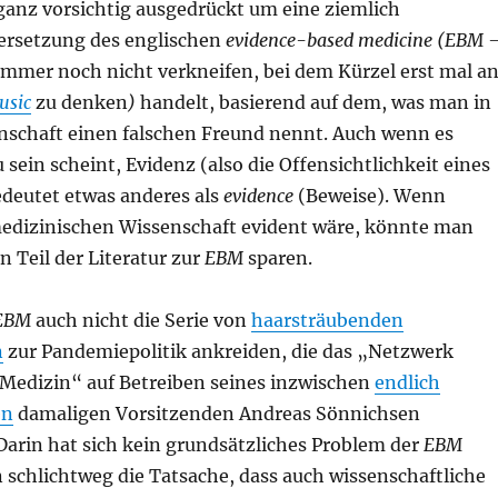
ganz vorsichtig ausgedrückt um eine ziemlich
ersetzung des englischen
evidence-based medicine (EBM 
immer noch nicht verkneifen, bei dem Kürzel erst mal a
usic
zu denken
)
handelt, basierend auf dem, was man in
nschaft einen falschen Freund nennt. Auch wenn es
 sein scheint, Evidenz (also die Offensichtlichkeit eines
edeutet etwas anderes als
evidence
(Beweise). Wenn
medizinischen Wissenschaft evident wäre, könnte man
n Teil der Literatur zur
EBM
sparen.
EBM
auch nicht die Serie von
haarsträubenden
n
zur Pandemiepolitik ankreiden, die das „Netzwerk
 Medizin“ auf Betreiben seines inzwischen
endlich
en
damaligen Vorsitzenden Andreas Sönnichsen
Darin hat sich kein grundsätzliches Problem der
EBM
 schlichtweg die Tatsache, dass auch wissenschaftliche