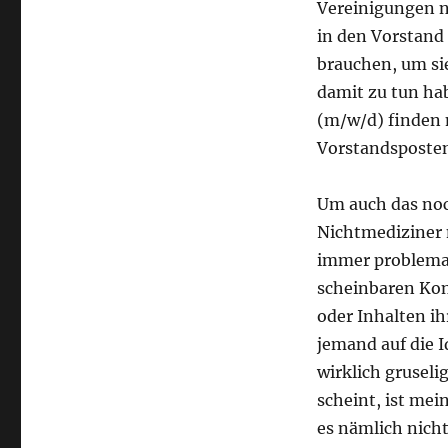
Vereinigungen ni
in den Vorstand
brauchen, um sie
damit zu tun h
(m/w/d) finden m
Vorstandsposte
Um auch das noc
Nichtmediziner m
immer problemat
scheinbaren Kon
oder Inhalten i
jemand auf die 
wirklich gruseli
scheint, ist mei
es nämlich nich