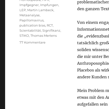
problematischen 
Impfgegner
,
Impfungen
,
den ganzen Tex
LEP
,
Martin Lambeck
,
Metaanalyse
,
Papillomavirus
,
Von einem engag
publication bias
,
RCT
,
Informationsnet
Scientabilität
,
Signifikanz
,
STIKO
,
Thomas Mertens
die „evidenzbasi
zu
77 Kommentare
tatsächlich gro
Mein
soliden wissens
Problem
die mir unter B
mit
(bestimmten
Anthroposophisc
Vertretern)
Placebos als wi
der
andere Kunden 
„evidenzbasierten
Medizin“
–
Mein Problem mi
zum
etwas mit den A
Beispiel
der
aufgefallen sein
heutigen