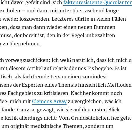
cht davor gefeit sind, sich
faktenresistente Querulante
 zu holen – und dann mitunter überraschend lange
 wieder loszuwerden. Letzteres dürfte in vielen Fällen
aben, dass man dann wieder einen neuen Dummen
uss, der bereit ist, den in der Regel unbezahlten
n zu übernehmen.
h vorwegzuschicken: Ich weiß natürlich, dass ich mich a
it diesem Artikel auf relativ dünnes Eis begebe. Es ist
isch, als fachfremde Person einen zumindest
sens der Experten eines Themas hinsichtlich Methoden
hres Fachgebiets zu kritisieren. Nachher kommt noch
Idee, mich mit
Clemens Arvay
zu vergleichen, was ich
g fände. Ganz so gewagt, wie sie auf den ersten Blick
ne Kritik allerdings nicht: Vom Grundsätzlichen her geht
t um originär medizinische Themen, sondern um