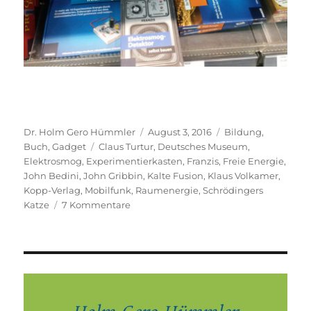
Autor
Veröffentlicht
Kategorien
Dr. Holm Gero Hümmler
August 3, 2016
Bildung
,
Schlagwörter
am
Buch
,
Gadget
Claus Turtur
,
Deutsches Museum
,
Elektrosmog
,
Experimentierkasten
,
Franzis
,
Freie Energie
,
John Bedini
,
John Gribbin
,
Kalte Fusion
,
Klaus Volkamer
,
Kopp-Verlag
,
Mobilfunk
,
Raumenergie
,
Schrödingers
zu
Katze
7 Kommentare
Quanten-
und
schlimmerer
Quark
(das
gab
es