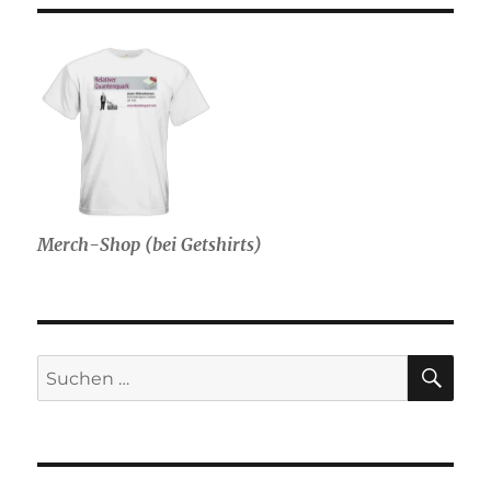
Merch-Shop (bei Getshirts)
SU
Suche
nach: