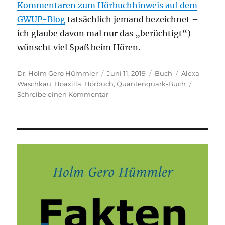
Kommentaren zum Hörbuchhinweis auf dem
GWUP-Blog
tatsächlich jemand bezeichnet –
ich glaube davon mal nur das „berüchtigt“)
wünscht viel Spaß beim Hören.
Autor
Veröffentlicht
Kategorien
Schlagwörter
Dr. Holm Gero Hümmler
Juni 11, 2019
Buch
Alexa
am
Waschkau
,
Hoaxilla
,
Hörbuch
,
Quantenquark-Buch
zu
Schreibe einen Kommentar
Quantenquark
als
Hörbuch
–
mit
einer
besonderen
Vorlesestimme