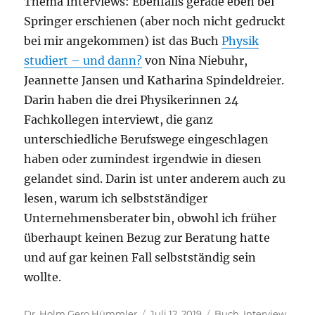
Thema Interviews: Ebenfalls gerade eben bei
Springer erschienen (aber noch nicht gedruckt
bei mir angekommen) ist das Buch
Physik
studiert – und dann?
von Nina Niebuhr,
Jeannette Jansen und Katharina Spindeldreier.
Darin haben die drei Physikerinnen 24
Fachkollegen interviewt, die ganz
unterschiedliche Berufswege eingeschlagen
haben oder zumindest irgendwie in diesen
gelandet sind. Darin ist unter anderem auch zu
lesen, warum ich selbstständiger
Unternehmensberater bin, obwohl ich früher
überhaupt keinen Bezug zur Beratung hatte
und auf gar keinen Fall selbstständig sein
wollte.
Autor
Veröffentlicht
Kategorien
Dr. Holm Gero Hümmler
Juli 12, 2019
Buch
,
Interview