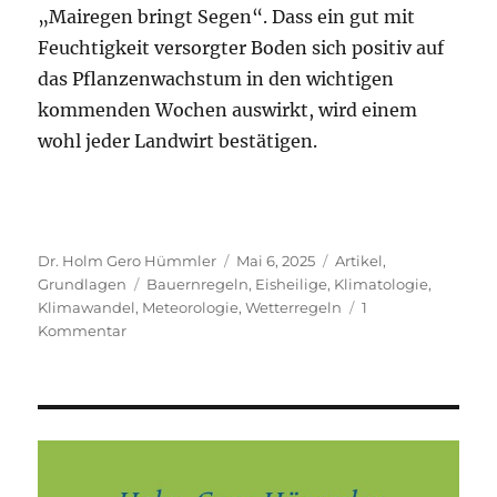
„Mairegen bringt Segen“. Dass ein gut mit
Feuchtigkeit versorgter Boden sich positiv auf
das Pflanzenwachstum in den wichtigen
kommenden Wochen auswirkt, wird einem
wohl jeder Landwirt bestätigen.
Autor
Veröffentlicht
Kategorien
Dr. Holm Gero Hümmler
Mai 6, 2025
Artikel
,
Schlagwörter
am
Grundlagen
Bauernregeln
,
Eisheilige
,
Klimatologie
,
Klimawandel
,
Meteorologie
,
Wetterregeln
1
zu
Kommentar
Erspart
mir
die
Eisheiligen!