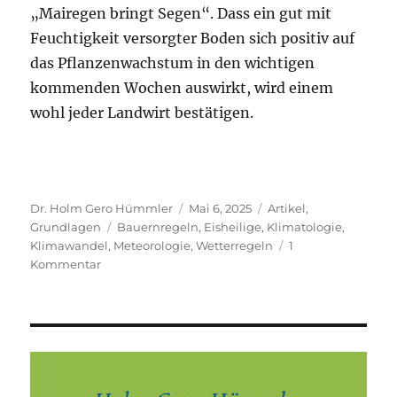
„Mairegen bringt Segen“. Dass ein gut mit
Feuchtigkeit versorgter Boden sich positiv auf
das Pflanzenwachstum in den wichtigen
kommenden Wochen auswirkt, wird einem
wohl jeder Landwirt bestätigen.
Autor
Veröffentlicht
Kategorien
Dr. Holm Gero Hümmler
Mai 6, 2025
Artikel
,
Schlagwörter
am
Grundlagen
Bauernregeln
,
Eisheilige
,
Klimatologie
,
Klimawandel
,
Meteorologie
,
Wetterregeln
1
zu
Kommentar
Erspart
mir
die
Eisheiligen!