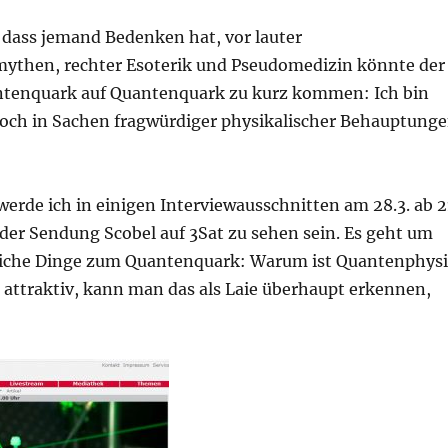
, dass jemand Bedenken hat, vor lauter
then, rechter Esoterik und Pseudomedizin könnte der
ntenquark auf Quantenquark zu kurz kommen: Ich bin
noch in Sachen fragwürdiger physikalischer Behauptung
werde ich in einigen Interviewausschnitten am 28.3. ab 2
er Sendung Scobel auf 3Sat zu sehen sein. Es geht um
liche Dinge zum Quantenquark: Warum ist Quantenphys
o attraktiv, kann man das als Laie überhaupt erkennen,