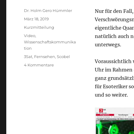
Autor
Dr. Holm Gero Hümmler
Nur für den Fall
Veröffentlicht
März 18, 2019
Verschwörungsmy
am
Format
Kurzmitteilung
eigentliche Qua
Kategorien
Video
,
natürlich auch 
Wissenschaftskommunika
unterwegs.
tion
Schlagwörter
3Sat
,
Fernsehen
,
Scobel
Voraussichtlich 
zu
4 Kommentare
Uhr im Rahmen d
Quantenphysik
und
ganz grundsätz
Quantenquark
für Esoteriker s
bei
und so weiter.
Scobel