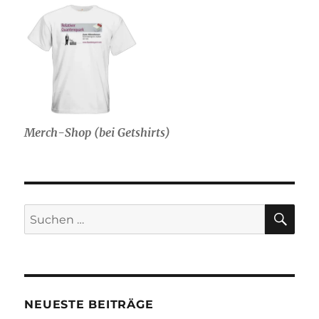
Merch-Shop (bei Getshirts)
SU
Suche
nach:
NEUESTE BEITRÄGE