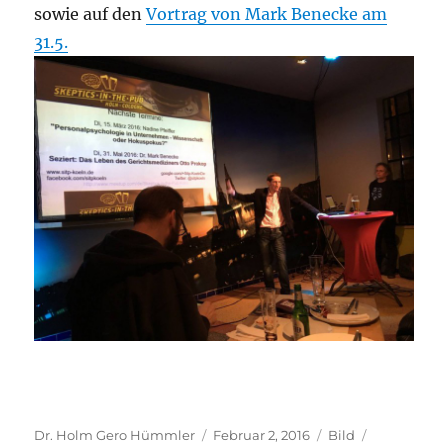
sowie auf den
Vortrag von Mark Benecke am
31.5.
Autor
Veröffentlicht
Format
Kategorien
Dr. Holm Gero Hümmler
Februar 2, 2016
Bild