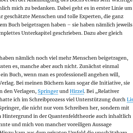
lich mich zu bedanken. Dabei geht es in erster Linie um
hr geschätzte Menschen und tolle Experten, die ganz
em Buch beigetragen haben – sie haben nämlich jeweils
mplettes Unterkapitel geschrieben. Dazu aber gleich
haben nämlich noch viel mehr Menschen beigetragen,
ten es, manche aber auch nicht. Zunächst einmal
 ein Buch, wenn man es professionell angehen will,
Verlag. Bei meinen Büchern kam sogar die Initiative, sie
on den Verlagen,
Springer
und
Hirzel
. Bei „Relativer
atte ich im Schreibprozess viel Unterstützung durch
Li
pringer, die nicht nur vom Schreiben her, sondern mit
 Hintergrund in der Quantenfeldtheorie auch inhaltlich
onnte und mich von mancher voreiligen Aussage
 Hinzu kam aus dem privaten Umfeld die unschätzbare