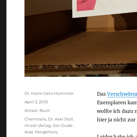
Autor
Dr. Holm Gero Hümmler
Das
Verschwöru
Veröffentlicht
April 3, 2019
Exemplaren kam 
am
Kategorien
Artikel
,
Buch
wollte ich dazu 
Schlagwörter
Chemtrails
,
Dr. Axel Stoll
,
hier ja nicht z
Hirzel-Verlag
,
Jan Oude-
Aost
,
Morgellons
,
Leider habe ich