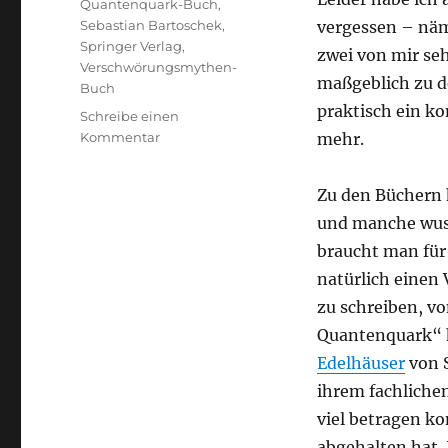
Quantenquark-Buch
,
Sebastian Bartoschek
,
vergessen – näm
Springer Verlag
,
zwei von mir se
Verschwörungsmythen-
maßgeblich zu d
Buch
praktisch ein ko
Schreibe einen
zu
Kommentar
mehr.
Skeptisch
ist
Zu den Büchern 
man
nicht
und manche wuss
allein
braucht man für
natürlich einen 
zu schreiben, v
Quantenquark“ h
Edelhäuser
von S
ihrem fachlichen
viel betragen k
abgehalten hat.