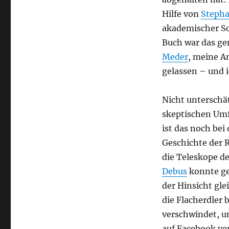
Hilfe von
Stepha
akademischer Sc
Buch war das ge
Meder
, meine A
gelassen – und i
Nicht unterschä
skeptischen Um
ist das noch be
Geschichte der R
die Teleskope d
Debus
konnte ge
der Hinsicht gle
die Flacherdler 
verschwindet, 
auf Facebook ve