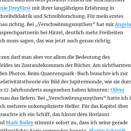
nie Dreyfürst
mit ihrer langjährigen Erfahrung in
hreibdidaktik und Schreibforschung. Für mein erstes
nau richtig. Bei „Verschwörungsmythen“ hat mir
Angela
nsprechpartnerin bei Hirzel, deutlich mehr Freiheiten
ch muss sagen, das war jetzt auch genau richtig.
tzen darf man aber vor allem die Bedeutung des
feldes im Zustandekommen der Bücher. Am sichtbarsten
i den Photos. Beim Quantenquark-Buch brauchte ich zur
elativitätstheorie ein Bild der Jupitermonde, wie sie dur
es 17. Jahrhunderts ausgesehen haben könnten:
Oliver
nau das liefern. Bei „Verschwörungsmythen“ hatte ich 
ich mehrere unkomplizierte Helfer. Für das Kapitel über
brauchte ich ein Schiff, das hinter dem Horizont
und
Mark Bailey
stimmte sofort zu, dass ich seine gerade
röffentlichte Serie verwenden konnte.
Martin Schmidt
,