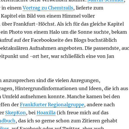
r in einem
Vortrag zu Chemtrails
, lieferte zum
Kapitel ein Bild von einem Himmel voller
über Frankfurt-Höchst. Als ich für das gleiche Kapitel
h ein Photo von einem Halo um die Sonne suchte, bekam
ufruf auf der Facebookseite des Blogs buchstäblich
ektakulären Aufnahmen angeboten. Die passendste, au
tpunkt und -ort her, war schließlich eine von Jan
ln anzusprechen sind die vielen Anregungen,
Fragen, Hintergrundinformationen und Ideen, die ich aus
n Umfeld aufnehmen konnte. Manche kamen bei den
ffen der
Frankfurter Regionalgruppe
, andere nach
der
SkepKon
, bei
Hoaxilla
(ich freue mich auf das
ndbuch
, das ich so gerne schon zum Zitieren gehabt
iker
, auf Facebook oder auf Twitter, aber auch