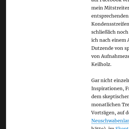
mein Mitstreite
entsprechenden 
Kondensstreifen 
schließlich noc
ich nach einem A
Dutzende von sp
von Aufnahmezei
Keilholz.
Gar nicht einze
Inspirationen, 
dem skeptische
monatlichen Tre
Vorträgen, auf 
Neuschwabenla
hätte), im
Skept