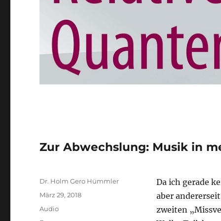
Zur Abwechslung: Musik in m
Autor
Dr. Holm Gero Hümmler
Da ich gerade k
Veröffentlicht
März 29, 2018
aber andererseit
am
Format
Audio
zweiten „Missve