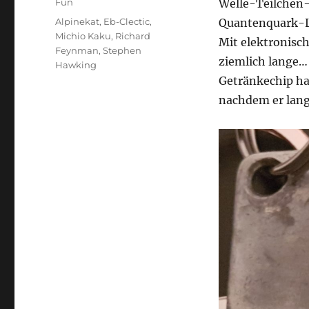
Kategorien
Fun
Welle-Teilchen-
Schlagwörter
Alpinekat
,
Eb-Clectic
,
Quantenquark-Le
Michio Kaku
,
Richard
Mit elektronisc
Feynman
,
Stephen
ziemlich lange…
Hawking
Getränkechip ha
nachdem er lang