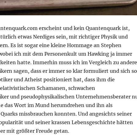
ntenquark.com erscheint und kein Quantenquark ist,
ürlich etwas Nerdiges sein, mit richtiger Physik und
kern. Es ist sogar eine kleine Hommage an Stephen
wobei ich mit dem Personenkult um Hawking ja immer
keiten hatte. Immerhin muss ich im Vergleich zu ander
ern sagen, dass er immer so klar formuliert und sich so
ptiker und Atheist positioniert hat, dass ihm die
relativistischen Schamanen, schwachen
iker und pseudophysikalischen Unternehmensberater n
he das Wort im Mund herumdrehen und ihn als
Quarks missbrauchen konnten. Und angesichts seiner
opularität und seiner krassen Lebensgeschichte hätten
her mit größter Freude getan.