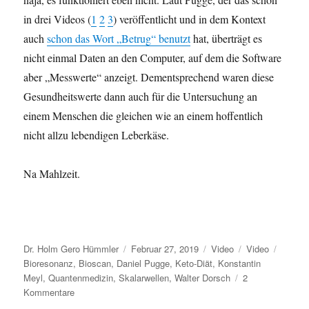
in drei Videos (
1
2
3
) veröffentlicht und in dem Kontext
auch
schon das Wort „Betrug“ benutzt
hat, überträgt es
nicht einmal Daten an den Computer, auf dem die Software
aber „Messwerte“ anzeigt. Dementsprechend waren diese
Gesundheitswerte dann auch für die Untersuchung an
einem Menschen die gleichen wie an einem hoffentlich
nicht allzu lebendigen Leberkäse.
Na Mahlzeit.
Autor
Veröffentlicht
Format
Kategorien
Schlag
Dr. Holm Gero Hümmler
Februar 27, 2019
Video
Video
am
Bioresonanz
,
Bioscan
,
Daniel Pugge
,
Keto-Diät
,
Konstantin
Meyl
,
Quantenmedizin
,
Skalarwellen
,
Walter Dorsch
2
zu
Kommentare
Report