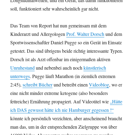
Longitudinalwellen, und ein Gerät, das damit funktionieren
soll, funktioniert sehr wahrscheinlich gar nicht.
Das Team von Report hat nun gemeinsam mit dem
Kinderarzt und Allergologen
Prof. Walter Dorsch
und dem
Sportwissenschaftler Daniel Pugge so ein Gerät im Einsatz
getestet. Das sind übrigens beide richtig interessante Typen.
Dorsch ist als Arzt offenbar im einigermaßen aktiven
Unruhestand
und nebenbei auch noch
künstlerisch
unterwegs
. Pugge läuft Marathon (in ziemlich extremen
2:45),
schreibt Bücher
und betreibt einen
Videoblog
, wo er
eine nicht minder extreme ketogene (also besonders
fettreiche) Ernährung propagiert. Auf Videotitel wie
„Hätte
ich DAS gewusst hätte ich nie Hamburger gegessen !“
könnte ich persönlich verzichten, aber anscheinend braucht
man das, um in der entsprechenden Zielgruppe von über