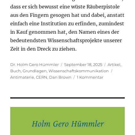
dass er sich bewusst eine wüste Räuberpistole
aus den Fingern gesogen hat und dabei, anstatt
einfach eine Institution zu erfinden, zumindest
in Kauf genommen hat, den Namen eines der
bedeutendsten Wissenschaftsprojekte unserer
Zeit in den Dreck zu ziehen.
Autor
Veröffentlicht
Kategorien
Dr. Holm Gero Hümmler
September 18, 2025
Artikel
,
am
Schlagwör
Buch
,
Grundlagen
,
Wissenschaftskommunikation
zu
Antimaterie
,
CERN
,
Dan Brown
1 Kommentar
Was
habe
ich
gegen
Dan
Brown,
wie
sieht
es