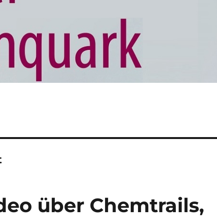
t
deo über Chemtrails,