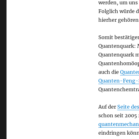
werden, um uns a
Folglich würde 
hierher gehören.
Somit bestätige
Quantenquark: M
Quantenquark m
Quantenhomöop
auch die
Quante
Quanten-Feng-
Quantenchemtra
Auf der
Seite de
schon seit 2005 
quantenmechani
eindringen könn