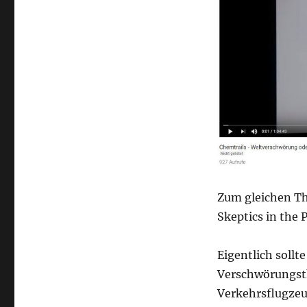
über
Chemtrails,
und
gibt
es
auch
Quantenchemtrails?
Zum gleichen Th
Skeptics in the 
Eigentlich sollt
Verschwörungsth
Verkehrsflugzeu