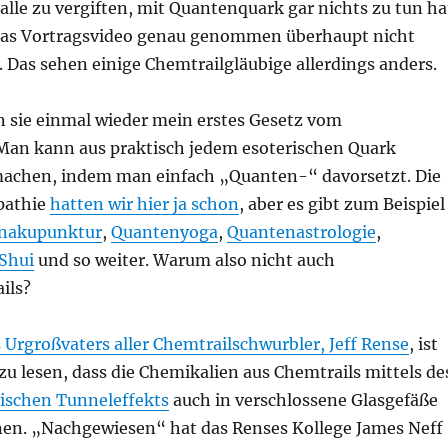
lle zu vergiften, mit Quantenquark gar nichts zu tun ha
das Vortragsvideo genau genommen überhaupt nicht
 Das sehen einige Chemtrailgläubige allerdings anders.
n sie einmal wieder mein erstes Gesetz vom
an kann aus praktisch jedem esoterischen Quark
achen, indem man einfach „Quanten-“ davorsetzt. Die
athie
hatten wir hier ja schon
, aber es gibt zum Beispiel
nakupunktur
,
Quantenyoga
,
Quantenastrologie
,
Shui
und so weiter. Warum also nicht auch
ils?
s Urgroßvaters aller Chemtrailschwurbler, Jeff Rense
, ist
zu lesen, dass die Chemikalien aus Chemtrails mittels de
schen Tunneleffekts
auch in verschlossene Glasgefäße
en. „Nachgewiesen“ hat das Renses Kollege James Neff