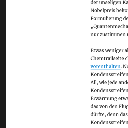
der unseligen Ka
Nobelpreis beko
Formulierung de
„Quantenmechanik
nur zustimmen u
Etwas weniger a
Chemtrailseite 
vorenthalten
. N
Kondensstreifen
All, wie jede a
Kondensstreifen 
Erwärmung etwas
das von den Flu
dürfte, denn das
Kondensstreifen 