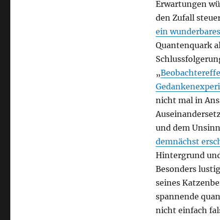
Erwartungen wü
den Zufall steue
ein wunderbares
Quantenquark als
Schlussfolgerun
„
Beobachtereff
Gedankenexperi
nicht mal in Ans
Auseinandersetz
und dem Unsinn,
demnächst ersc
Hintergrund und 
Besonders lusti
seines Katzenbei
spannende quant
nicht einfach f