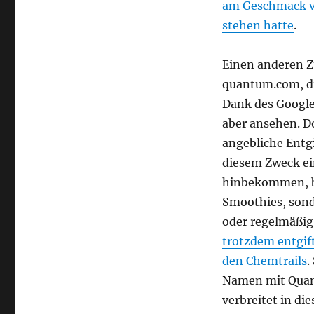
am Geschmack vo
stehen hatte
.
Einen anderen Z
quantum.com, di
Dank des Google
aber ansehen. Do
angebliche Entg
diesem Zweck ei
hinbekommen, b
Smoothies, sond
oder regelmäßig
trotzdem entgif
den Chemtrails
.
Namen mit Quant
verbreitet in d