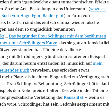
rden durch irgendwelche quantenmechanischen Effekte
rn. So eine Art „Bestellungen ans Universum“ (
wozu es
 Buch von Hugo Egon Balder gibt
) in Form von
o. Letztlich sind das einfach einmal wieder falsche
gen aus dem so unglücklich benannten
ekt
„.
Das begründet Frau Schlinger mit dem berühmten
ment mit Schrödingers Katze
, das sie ganz offensichtlic
ätzen verstanden hat. Für eine detaillierte
ung mit Schrödingers gründlich missratenem Beispiel
 der darum herum entstanden ist, muss ich auf
mein
heinendes Buch
verweisen. Das erfordert etwas
mehr Platz, als in einem Blogartikel zur Verfügung steh
g ist Frau Schlingers Behauptung, Schrödinger hätte dan
spiels den Nobelpreis erhalten. Das wäre in der Tat eine
enphysikalische Verletzung der
Kausalität
– wenn es
alsch wäre. Schrödinger hat sein Gedankenexperiment mi