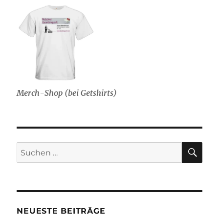
Merch-Shop (bei Getshirts)
SU
Suche
nach:
NEUESTE BEITRÄGE