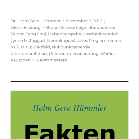
Autor
Veröffentlicht
Kategorien
Dr. Holm Gero Hümmler
Dezember 6, 2016
Schlagwörter
am
Dienstleistung
Bärbel Schwertfeger
,
Biophotonen
,
Felder
,
Feng Shui
,
Heisenbergsche Unschärferelation
,
Lynne McTaggart
,
Neurolinguistisches Programmieren
,
NLP
,
Nullpunktfeld
,
Nullpunktsenergie
,
Unschärferelation
,
Unternehmensberatung
,
Weißes
zu
Rauschen
6 Kommentare
Unternehmensberatung
aus
dem
Nullpunktfeld