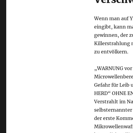
Wenn man auf Yo
eingibt, kann m
gewinnen, der z
Killerstrahlung 
zu entvölkern.
„WARNUNG vor 5G 
Microwellenberei
Gefahr für Lei
HERD“ OHNE ENT
Verstrahlt im N
selbsternannter
der erste Kommen
Mikrowellenwaff