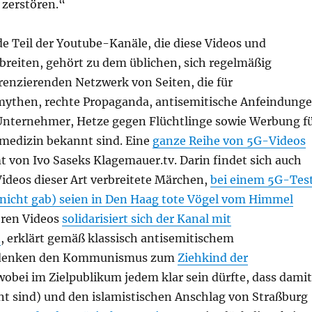
g zerstören.“
e Teil der Youtube-Kanäle, die diese Videos und
breiten, gehört zu dem üblichen, sich regelmäßig
renzierenden Netzwerk von Seiten, die für
ythen, rechte Propaganda, antisemitische Anfeindung
Unternehmer, Hetze gegen Flüchtlinge sowie Werbung f
medizin bekannt sind. Eine
ganze Reihe von 5G-Videos
 von Ivo Saseks Klagemauer.tv. Darin findet sich auch
Videos dieser Art verbreitete Märchen,
bei einem 5G-Tes
r nicht gab) seien in Den Haag tote Vögel vom Himmel
eren Videos
solidarisiert sich der Kanal mit
n
, erklärt gemäß klassisch antisemitischem
denken den Kommunismus zum
Ziehkind der
obei im Zielpublikum jedem klar sein dürfte, dass damit
nt sind) und den islamistischen Anschlag von Straßburg