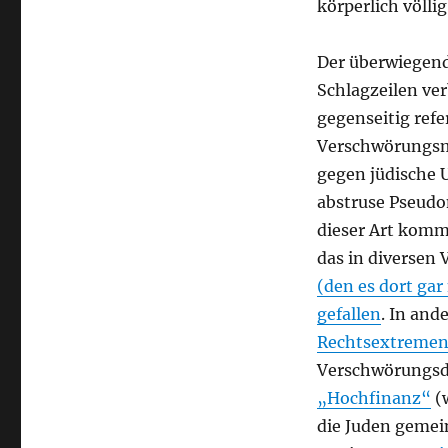
körperlich völli
Der überwiegend
Schlagzeilen ver
gegenseitig refe
Verschwörungsm
gegen jüdische 
abstruse Pseudo
dieser Art kommt
das in diversen 
(den es dort ga
gefallen
. In and
Rechtsextreme
Verschwörungs
„Hochfinanz“
(w
die Juden gemei