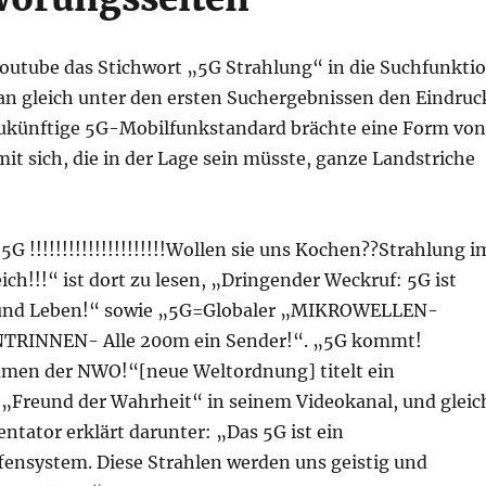
utube das Stichwort „5G Strahlung“ in die Suchfunkti
an gleich unter den ersten Suchergebnissen den Eindruc
ukünftige 5G-Mobilfunkstandard brächte eine Form von
mit sich, die in der Lage sein müsste, ganze Landstriche
!!!!!!!!!!!!!!!!!!!!!Wollen sie uns Kochen??Strahlung i
ch!!!“ ist dort zu lesen, „Dringender Weckruf: 5G ist
b und Leben!“ sowie „5G=Globaler „MIKROWELLEN-
RINNEN- Alle 200m ein Sender!“. „5G kommt!
amen der NWO!“[neue Weltordnung] titelt ein
 „Freund der Wahrheit“ in seinem Videokanal, und gleic
tator erklärt darunter: „Das 5G ist ein
ensystem. Diese Strahlen werden uns geistig und