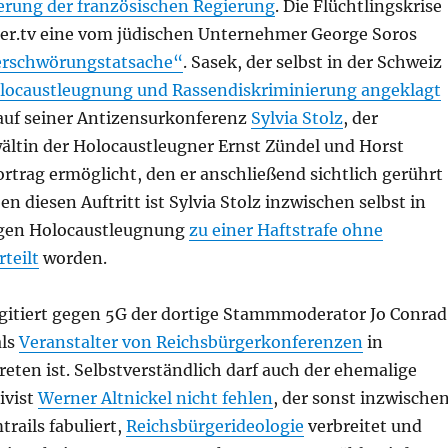
erung der französischen Regierung
. Die Flüchtlingskrise
uer.tv eine vom jüdischen Unternehmer George Soros
rschwörungstatsache“
. Sasek, der selbst in der Schweiz
locaustleugnung und Rassendiskriminierung angeklagt
 auf seiner Antizensurkonferenz
Sylvia Stolz
, der
ltin der Holocaustleugner Ernst Zündel und Horst
rtrag ermöglicht, den er anschließend sichtlich gerührt
en diesen Auftritt ist Sylvia Stolz inzwischen selbst in
gen Holocaustleugnung
zu einer Haftstrafe ohne
teilt
worden.
gitiert gegen 5G der dortige Stammmoderator Jo Conrad
als
Veranstalter von Reichsbürgerkonferenzen
in
eten ist. Selbstverständlich darf auch der ehemalige
ivist
Werner Altnickel nicht fehlen
, der sonst inzwische
trails fabuliert,
Reichsbürgerideologie
verbreitet und