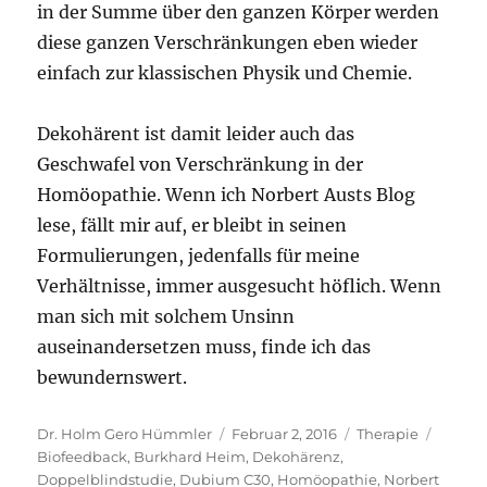
in der Summe über den ganzen Körper werden
diese ganzen Verschränkungen eben wieder
einfach zur klassischen Physik und Chemie.
Dekohärent ist damit leider auch das
Geschwafel von Verschränkung in der
Homöopathie. Wenn ich Norbert Austs Blog
lese, fällt mir auf, er bleibt in seinen
Formulierungen, jedenfalls für meine
Verhältnisse, immer ausgesucht höflich. Wenn
man sich mit solchem Unsinn
auseinandersetzen muss, finde ich das
bewundernswert.
Autor
Veröffentlicht
Kategorien
Schlag
Dr. Holm Gero Hümmler
Februar 2, 2016
Therapie
am
Biofeedback
,
Burkhard Heim
,
Dekohärenz
,
Doppelblindstudie
,
Dubium C30
,
Homöopathie
,
Norbert