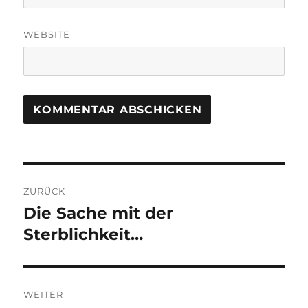
WEBSITE
Beitragsnavigation
ZURÜCK
Die Sache mit der
Vorheriger
Beitrag:
Sterblichkeit…
WEITER