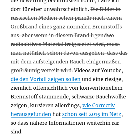
die Bewertung beeinflussen sollte, halte ich
dort für eher unwahrscheinlich.
Die Bilder in
russischen Medien sehen primär nach einem
Großbrand eines ganz normalen Brennstoffs
aus, aber wenn in diesem Brand irgendwo
radioaktives Material freigesetzt wird, muss
man natürlich schon davon ausgehen, dass das
mit dem aufsteigenden Rauch einigermaßen
großräumig verteilt wird.
Videos auf Youtube,
die den Vorfall zeigen sollen
und eine riesige,
ziemlich offensichtlich von konventionellem
Brennstoff stammende, schwarze Rauchwolke
zeigen, kursieren allerdings,
wie Correctiv
herausgefunden
hat
schon seit 2015 im Netz
,
so dass nähere Informationen weiterhin rar
sind.